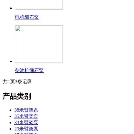
电机细石泵
柴油机细石泵
共
1
页
3
条记录
产品类别
38米臂架泵
35米臂架泵
33米臂架泵
29米臂架泵