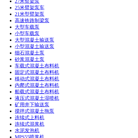
27米臂架泵
25米臂架泵车
21米型臂架泵
高速铁路制梁泵
大型车载泵
小型车载泵
大型混凝土输送泵
小型混凝土输送泵
细石混凝土泵
砂浆混凝土泵
车载式混凝土布料机
固定式混凝土布料机
移动式混凝土布料机
内爬式混凝土布料机
船载式混凝土布料机
液压式混凝土湿喷机
矿用井下输送泵
搅拌式混凝土拖泵
连续式上料机
连续式混浆机
水泥发泡机
MPS55喷浆机