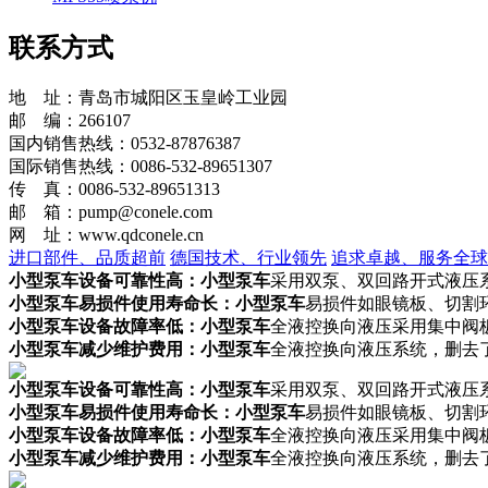
联系方式
地 址：青岛市城阳区玉皇岭工业园
邮 编：266107
国内销售热线：0532-87876387
国际销售热线：0086-532-89651307
传 真：0086-532-89651313
邮 箱：pump@conele.com
网 址：www.qdconele.cn
进口部件、品质超前
德国技术、行业领先
追求卓越、服务全球
小型泵车设备可靠性高：
小型泵车
采用双泵、双回路开式液压
小型泵车
易损件使用寿命长：
小型泵车
易损件如眼镜板、切割
小型泵车
设备故障率低：
小型泵车
全液控换向液压采用集中阀
小型泵车
减少维护费用：
小型泵车
全液控换向液压系统，删去
小型泵车设备可靠性高：
小型泵车
采用双泵、双回路开式液压
小型泵车
易损件使用寿命长：
小型泵车
易损件如眼镜板、切割
小型泵车
设备故障率低：
小型泵车
全液控换向液压采用集中阀
小型泵车
减少维护费用：
小型泵车
全液控换向液压系统，删去